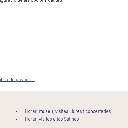
figuració de les opcions del teu
ítica de privacitat
.
Horari museu, visites lliures i concertades
Horari visites a les Salines