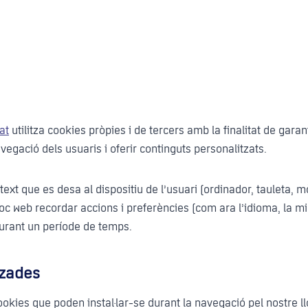
at
utilitza cookies pròpies i de tercers amb la finalitat de gara
avegació dels usuaris i oferir continguts personalitzats.
 text que es desa al dispositiu de l’usuari (ordinador, tauleta, 
c web recordar accions i preferències (com ara l’idioma, la mida
durant un període de temps.
tzades
ookies que poden instal·lar-se durant la navegació pel nostre l