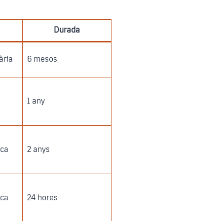
Durada
ària
6 mesos
1 any
ica
2 anys
ica
24 hores