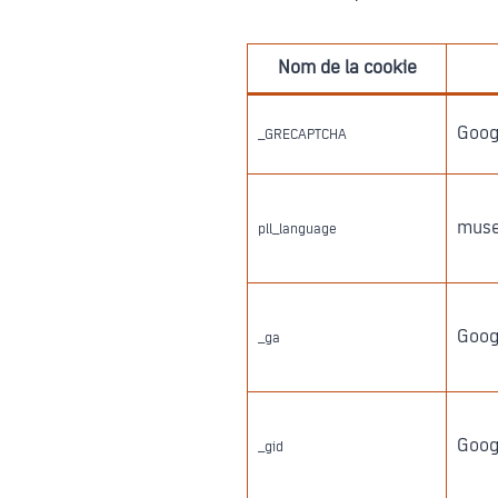
Nom de la cookie
Goog
_GRECAPTCHA
muse
pll_language
Googl
_ga
Googl
_gid