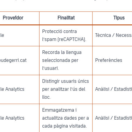
Proveïdor
Finalitat
Tipus
Protecció contra
le
Tècnica / Necess
l’spam (reCAPTCHA).
Recorda la llengua
udegerri.cat
seleccionada per
Preferències
l’usuari.
Distingir usuaris únics
e Analytics
per analitzar l’ús del
Anàlisi / Estadíst
lloc.
Emmagatzema i
e Analytics
actualitza dades per a
Anàlisi / Estadíst
cada pàgina visitada.