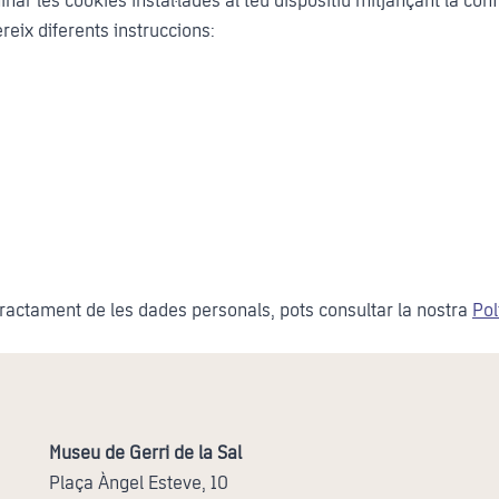
nar les cookies instal·lades al teu dispositiu mitjançant la con
eix diferents instruccions:
tractament de les dades personals, pots consultar la nostra
Pol
Museu de Gerri de la Sal
Plaça Àngel Esteve, 10