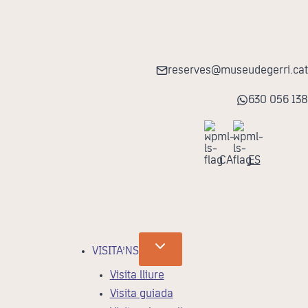
reserves@museudegerri.cat
630 056 138
CA
ES
VISITA’NS
Visita lliure
Visita guiada