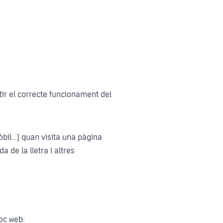
ntir el correcte funcionament del
mòbil…) quan visita una pàgina
 de la lletra i altres
loc web: