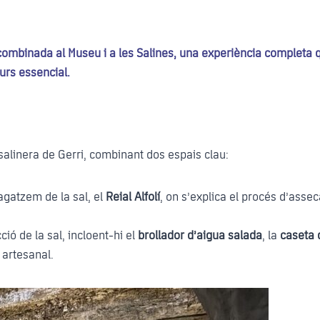
a combinada al Museu i a les Salines, una experiència completa 
urs essencial.
 salinera de Gerri, combinant dos espais clau:
agatzem de la sal, el
Reial Alfolí
, on s’explica el procés d’as
ció de la sal, incloent-hi el
brollador d’aigua salada
, la
caseta 
 artesanal.