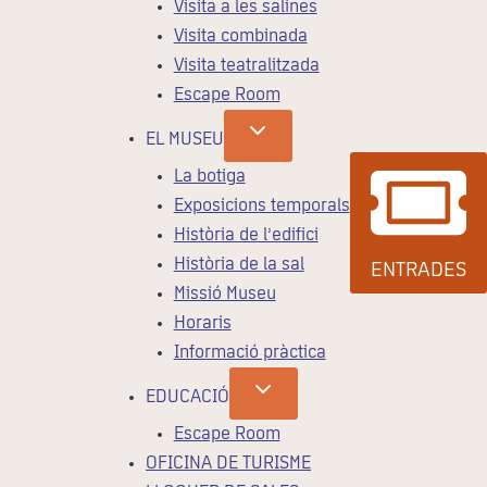
Visita a les salines
Visita combinada
Visita teatralitzada
Escape Room
EL MUSEU
La botiga
Exposicions temporals
Història de l’edifici
Història de la sal
ENTRADES
Missió Museu
Horaris
Informació pràctica
EDUCACIÓ
Escape Room
OFICINA DE TURISME