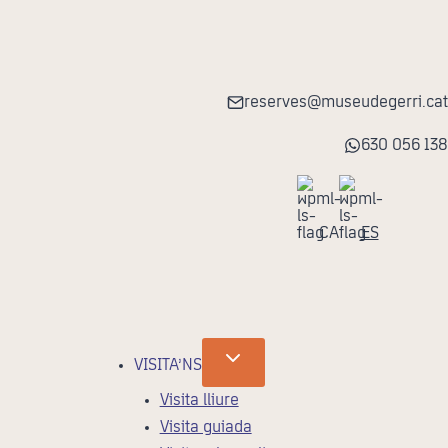
reserves@museudegerri.cat
630 056 138
CA
ES
VISITA’NS
Visita lliure
Visita guiada