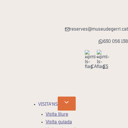
reserves@museudegerri.cat
630 056 138
CA
ES
VISITA’NS
Visita lliure
Visita guiada